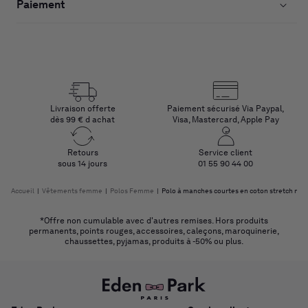
Paiement
Livraison offerte
Paiement sécurisé Via Paypal,
dès 99 € d achat
Visa, Mastercard, Apple Pay
Retours
Service client
sous 14 jours
01 55 90 44 00
Accueil
|
Vêtements femme
|
Polos Femme
|
Polo à manches courtes en coton stretch mar
*Offre non cumulable avec d'autres remises. Hors produits
permanents, points rouges, accessoires, caleçons, maroquinerie,
chaussettes, pyjamas, produits à -50% ou plus.