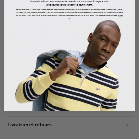
Description
En vous inscrivant, vous acceptez de recevoir nos communications par email.
Vous pourrez vous désinscrire à tout moment.
En tant que responsable de traitement, FLANKER collecte vos données à caractère personnel aux fins notamment de traitement et suivi de vos commandes (paiement, livraison, retours),
Ce polo femme à manches courtes confectionné dans un coton
demandes d’information, de création et de gestion de votre compte client, d'études marketing et statistiques, de suivi de la qualité de nos services, l’envoi d’offres promotionnelles et de
communications, par mail et/ou SMS. Pour en savoir plus concernant le traitement de vos données et vos droits, veuillez consulter notre politique de protection des données en
cliquant
stretch doux et léger est disponible en coloris blanc, marine ou
ici.
rose. Sa coupe slim plus cintrée assure une allure chic et
sportive au quotidien. Ce modèle iconique arbore notre
broderie signature : l'emblème nœud papillon Eden Park.
Col polo
Coupe slim
Broderie emblème nœud papillon
Boutons rugby ovales siglés
Bords-côtes
Ref: E26MAIPC0007/BLF
Composition et entretien
Caractéristiques environnementales
Livraison et retours