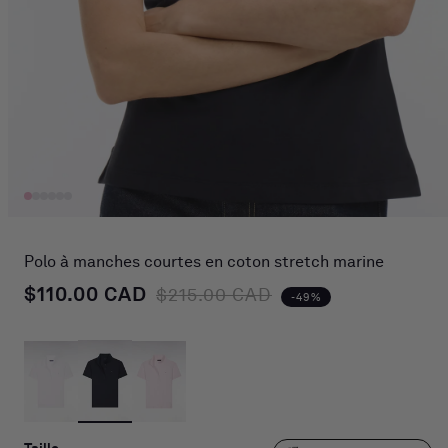
Ouvrir
le
média
Polo à manches courtes en coton stretch marine
1
dans
$110.00 CAD
Prix habituel
Prix promotionnel
$215.00 CAD
-49%
une
fenêtre
modale